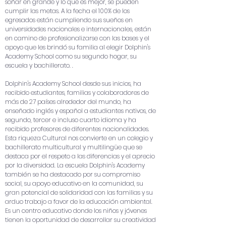
soñar en grande y lo que es mejor, se pueden
cumplir las metas. A la fecha el 100% de los
egresados ​​están cumpliendo sus sueños en
universidades nacionales e internacionales, están
en camino de profesionalizarse con las bases y el
apoyo que les brindó su familia al elegir Dolphin's
Academy School como su segundo hogar, su
escuela y bachillerato. .
Dolphin's Academy School desde sus inicios, ha
recibido estudiantes, familias y colaboradores de
más de 27 países alrededor del mundo, ha
enseñado inglés y español a estudiantes nativos, de
segundo, tercer e incluso cuarto idioma y ha
recibido profesores de diferentes nacionalidades.
Esta riqueza Cultural nos convierte en un colegio y
bachillerato multicultural y multilingüe que se
destaca por el respeto a las diferencias y el aprecio
por la diversidad. La escuela Dolphin's Academy
también se ha destacado por su compromiso
social, su apoyo educativo en la comunidad, su
gran potencial de solidaridad con las familias y su
arduo trabajo a favor de la educación ambiental.
Es un centro educativo donde los niños y jóvenes
tienen la oportunidad de desarrollar su creatividad