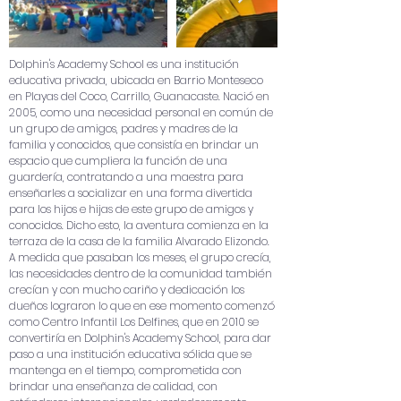
Dolphin's Academy School es una institución
educativa privada, ubicada en Barrio Monteseco
en Playas del Coco, Carrillo, Guanacaste. Nació en
2005, como una necesidad personal en común de
un grupo de amigos, padres y madres de la
familia y conocidos, que consistía en brindar un
espacio que cumpliera la función de una
guardería, contratando a una maestra para
enseñarles a socializar en una forma divertida
para los hijos e hijas de este grupo de amigos y
conocidos. Dicho esto, la aventura comienza en la
terraza de la casa de la familia Alvarado Elizondo.
A medida que pasaban los meses, el grupo crecía,
las necesidades dentro de la comunidad también
crecían y con mucho cariño y dedicación los
dueños lograron lo que en ese momento comenzó
como Centro Infantil Los Delfines, que en 2010 se
convertiría en Dolphin's Academy School, para dar
paso a una institución educativa sólida que se
mantenga en el tiempo, comprometida con
brindar una enseñanza de calidad, con