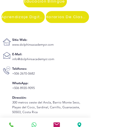
Educación Bilingüe
Aprendizaje Digital
Horarios De Clases
Sitio Web:
www.dolphinsacademycr.com
E-Mail:
info@dolphinsacademycr.com
Teléfonos:
+506 2670-0682
WhatsApp:
+506 8920-9095
Dirección:
300 metros oeste del Ancla, Barrio Monte Seco,
Playas del Coco, Sardinal, Carrillo, Guanacaste,
50503, Costa Rica