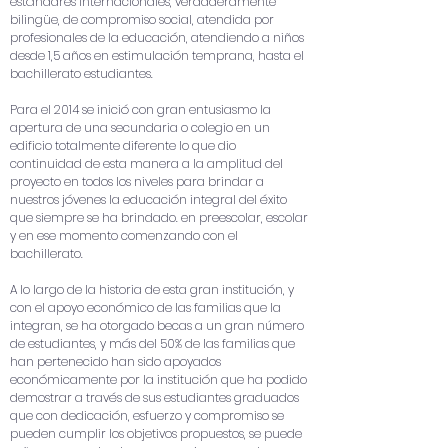
estándares internacionales, verdaderamente
bilingüe, de compromiso social, atendida por
profesionales de la educación, atendiendo a niños
desde 1,5 años en estimulación temprana, hasta el
bachillerato estudiantes.
Para el 2014 se inició con gran entusiasmo la
apertura de una secundaria o colegio en un
edificio totalmente diferente lo que dio
continuidad de esta manera a la amplitud del
proyecto en todos los niveles para brindar a
nuestros jóvenes la educación integral del éxito
que siempre se ha brindado. en preescolar, escolar
y en ese momento comenzando con el
bachillerato.
A lo largo de la historia de esta gran institución, y
con el apoyo económico de las familias que la
integran, se ha otorgado becas a un gran número
de estudiantes, y más del 50% de las familias que
han pertenecido han sido apoyados
económicamente por la institución que ha podido
demostrar a través de sus estudiantes graduados
que con dedicación, esfuerzo y compromiso se
pueden cumplir los objetivos propuestos, se puede