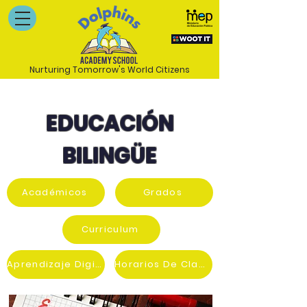
Nurturing Tomorrow's World Citizens
EDUCACIÓN
BILINGÜE
Académicos
Grados
Curriculum
Aprendizaje Digital
Horarios De Clases