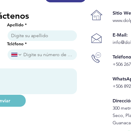
Sitio We
áctenos
www.dol
Apellido
*
E-Mail:
info@do
Teléfono
*
Teléfono
+506 267
WhatsA
+506 892
nviar
Direcció
300 metr
Seco, Pla
Guanacas