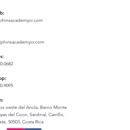
b:
phinsacademycr.com
lphinsacademycr.com
s:
0-0682
pp:
0-9095
n:
os oeste del Ancla, Barrio Monte
yas del Coco, Sardinal, Carrillo,
te, 50503, Costa Rica