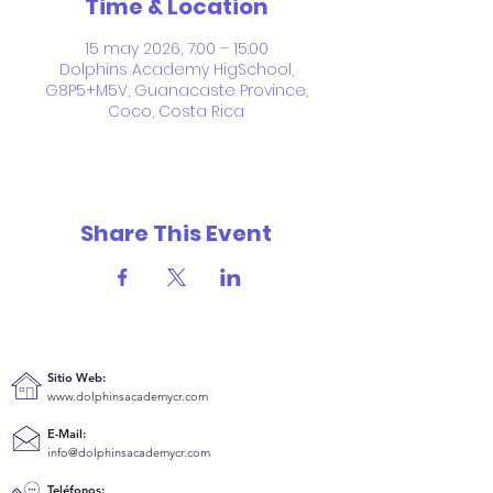
Time & Location
15 may 2026, 7:00 – 15:00
Dolphins Academy HigSchool,
G8P5+M5V, Guanacaste Province,
Coco, Costa Rica
Share This Event
Sitio Web:
www.dolphinsacademycr.com
E-Mail:
info@dolphinsacademycr.com
Teléfonos: