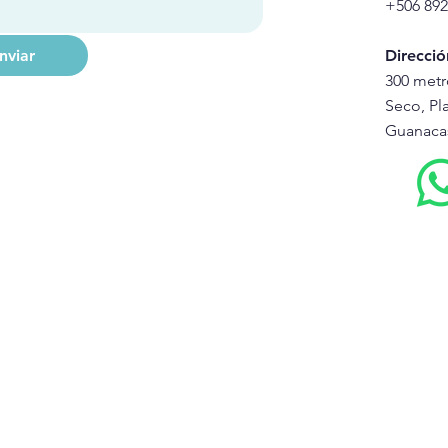
+506 892
nviar
Direcció
300 metr
Seco, Pla
Guanacas