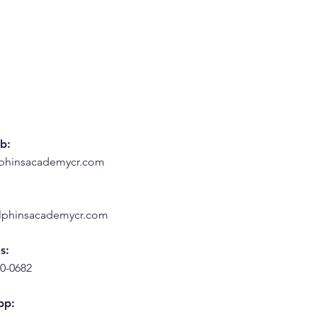
b:
phinsacademycr.com
lphinsacademycr.com
s:
0-0682
pp: