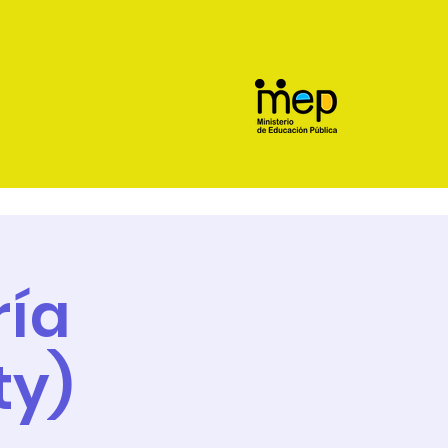
ría
ty)