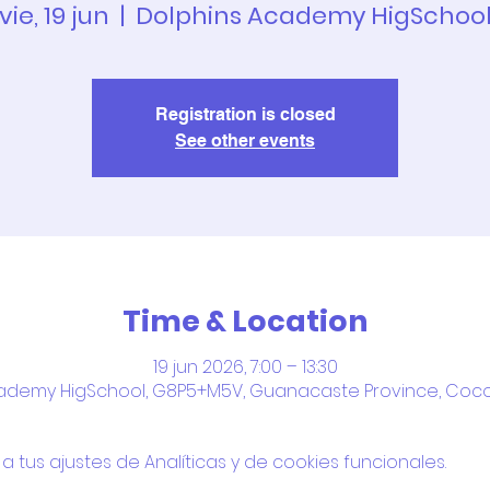
vie, 19 jun
  |  
Dolphins Academy HigSchoo
Registration is closed
See other events
Time & Location
19 jun 2026, 7:00 – 13:30
ademy HigSchool, G8P5+M5V, Guanacaste Province, Coco
tus ajustes de Analíticas y de cookies funcionales.