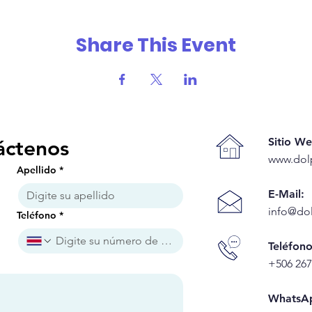
Share This Event
Sitio We
áctenos
www.dol
Apellido
*
E-Mail:
info@do
Teléfono
*
Teléfono
+506 267
WhatsA