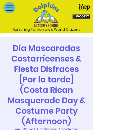
Nurturing Tomorrow's World Citizens
Día Mascaradas
Costarricenses &
Fiesta Disfraces
[Por la tarde]
(Costa Rican
Masquerade Day &
Costume Party
(Afternoon)
vie, 30 oct
  |  
Dolphins Academy