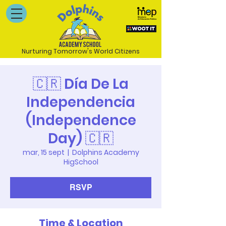
Nurturing Tomorrow's World Citizens
🇨🇷 Día De La
Independencia
(Independence
Day) 🇨🇷
mar, 15 sept
  |  
Dolphins Academy
HigSchool
RSVP
Time & Location