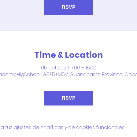
RSVP
Time & Location
05 oct 2026, 7:00 – 15:00
ademy HigSchool, G8P5+M5V, Guanacaste Province, Coco
RSVP
tus ajustes de Analíticas y de cookies funcionales.