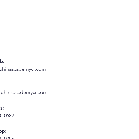
b:
phinsacademycr.com
lphinsacademycr.com
s:
0-0682
pp:
0-9095