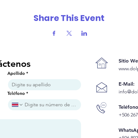
Share This Event
Sitio We
áctenos
www.dol
Apellido
*
E-Mail:
info@do
Teléfono
*
Teléfono
+506 267
WhatsA
+506 892