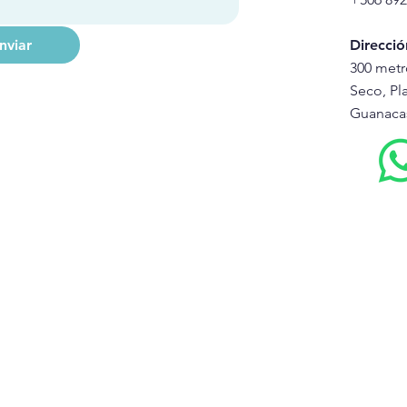
nviar
Direcció
300 metr
Seco, Pla
Guanacas