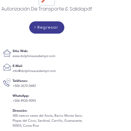
Autorización De Transporte & Salida.pdf
< Regresar
Sitio Web:
www.dolphinsacademycr.com
E-Mail:
info@dolphinsacademycr.com
Teléfonos:
+506 2670-0682
WhatsApp:
+506 8920-9095
Dirección:
300 metros oeste del Ancla, Barrio Monte Seco,
Playas del Coco, Sardinal, Carrillo, Guanacaste,
50503, Costa Rica